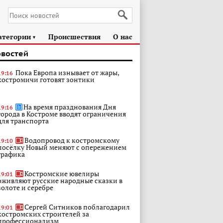
атегории
Происшествия
О нас
►
овостей
Пока Европа изнывает от жары,
19:16
костромичи готовят зонтики
На время празднования Дня
19:16
города в Костроме вводят ограничения
для транспорта
Водопровод к костромскому
19:10
посёлку Новый меняют с опережением
графика
Костромские ювелиры
19:01
оживляют русские народные сказки в
золоте и серебре
Сергей Ситников поблагодарил
19:01
костромских строителей за
профессионализм