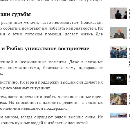
наки судьбы
 различные мелочи, часто непомянутые. Подсказки,
ых событий, помогают им избегать неприятностей. Их
нии с этим потоком помощи, делает жизнь Дев
.
й и Рыбы: уникальное восприятие
енной в неожиданные моменты. Даже в сложные
ми возможностями, благодаря чему превращают
ь.
истично. Их вера в поддержку высших сил делает их
х рискованных ситуациях.
ем, часто получают инсайты через внезапные идеи,
еха. Их способность находить решения в сложных
т о наличии невидимой поддержки.
ым миром, всегда ощущают рядом высшие силы. Их
ходить нужных людей и избегать опасностей.