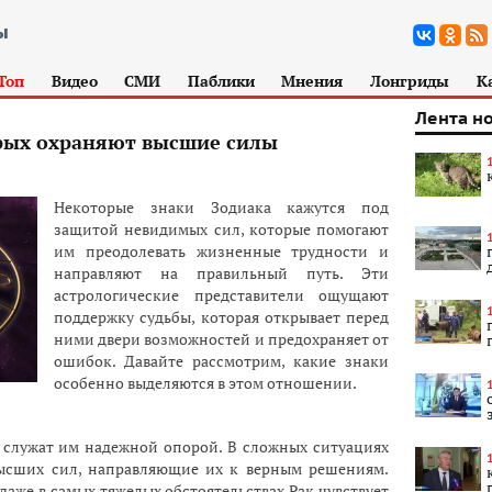
Топ
Видео
СМИ
Паблики
Мнения
Лонгриды
К
Лента н
орых охраняют высшие силы
Некоторые знаки Зодиака кажутся под
защитой невидимых сил, которые помогают
им преодолевать жизненные трудности и
направляют на правильный путь. Эти
астрологические представители ощущают
поддержку судьбы, которая открывает перед
ними двери возможностей и предохраняет от
ошибок. Давайте рассмотрим, какие знаки
особенно выделяются в этом отношении.
ь служат им надежной опорой. В сложных ситуациях
высших сил, направляющие их к верным решениям.
даже в самых тяжелых обстоятельствах Рак чувствует