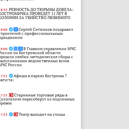
РЕВНОСТЬ ДО ТЮРЬМЫ ДОВЕЛА:
18:33
КОСТРОМИЧКА ПРОВЕДЕТ 11 ЛЕТ В
КОЛОНИИ ЗА УБИЙСТВО ЛЮБИМОГО
Сергей Ситников поздравил
18:00
строителей с профессиональным
праздником
В Главном управлении МЧС
18:00
России по Костромской области
прошли учебно-методические сборы с
выпускниками ведомственных вузов
МЧС России
Афиша в парках Костромы 7
17:51
августа:
Старинные торговые ряды в
17:33
Солигаличе пересоберут из подлинных
брёвен
Театр выходит на улицы
17:33
Костромы!