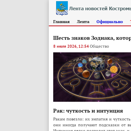
Главная
Лента
Официально
Шесть знаков Зодиака, кот
Общество
8 июля 2026, 12:54
Рак: чуткость и интуиция
Ракам повезло: их эмпатия и чуткост
они иногда получают подсказки от 
Интуиция редко подводит этот знак, и 