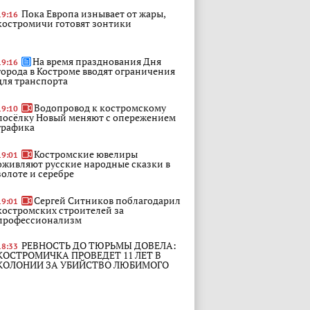
Пока Европа изнывает от жары,
19:16
костромичи готовят зонтики
На время празднования Дня
19:16
города в Костроме вводят ограничения
для транспорта
Водопровод к костромскому
19:10
посёлку Новый меняют с опережением
графика
Костромские ювелиры
19:01
оживляют русские народные сказки в
золоте и серебре
Сергей Ситников поблагодарил
19:01
костромских строителей за
профессионализм
РЕВНОСТЬ ДО ТЮРЬМЫ ДОВЕЛА:
18:33
КОСТРОМИЧКА ПРОВЕДЕТ 11 ЛЕТ В
КОЛОНИИ ЗА УБИЙСТВО ЛЮБИМОГО
Сергей Ситников поздравил
18:00
строителей с профессиональным