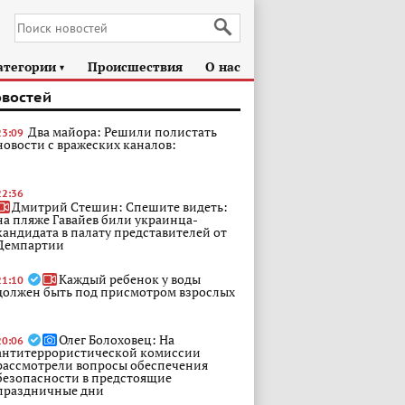
атегории
Происшествия
О нас
►
овостей
Два майора: Решили полистать
23:09
новости с вражеских каналов:
22:36
Дмитрий Стешин: Спешите видеть:
на пляже Гавайев били украинца-
кандидата в палату представителей от
Демпартии
Каждый ребенок у воды
21:10
должен быть под присмотром взрослых
Олег Болоховец: На
20:06
антитеррористической комиссии
рассмотрели вопросы обеспечения
безопасности в предстоящие
праздничные дни