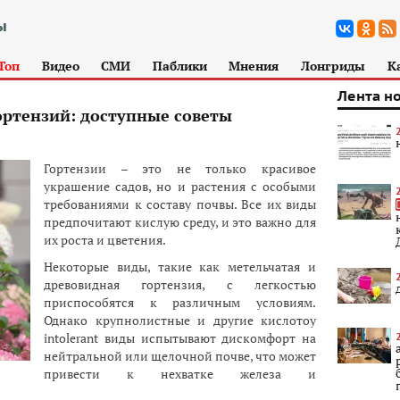
Топ
Видео
СМИ
Паблики
Мнения
Лонгриды
К
Лента н
ортензий: доступные советы
Гортензии – это не только красивое
украшение садов, но и растения с особыми
требованиями к составу почвы. Все их виды
предпочитают кислую среду, и это важно для
их роста и цветения.
Некоторые виды, такие как метельчатая и
древовидная гортензия, с легкостью
приспособятся к различным условиям.
Однако крупнолистные и другие кислотоу
intolerant виды испытывают дискомфорт на
нейтральной или щелочной почве, что может
привести к нехватке железа и