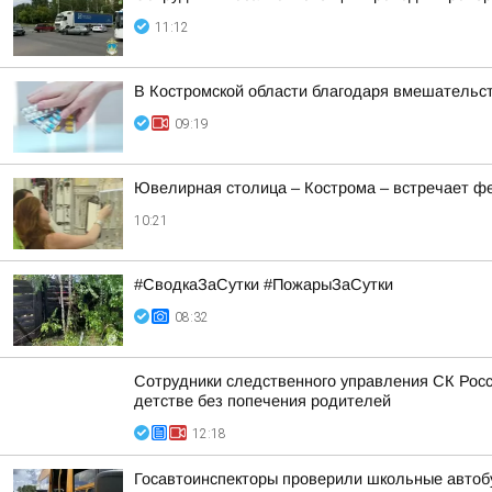
11:12
В Костромской области благодаря вмешательс
09:19
Ювелирная столица – Кострома – встречает ф
10:21
#СводкаЗаСутки #ПожарыЗаСутки
08:32
Сотрудники следственного управления СК Росс
детстве без попечения родителей
12:18
Госавтоинспекторы проверили школьные автоб