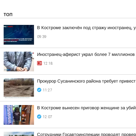
ТОП
В Костроме заключён под стражу иностранец, у
09:39
Иностранец-аферист украл более 7 миллионов 
12:18
Прокурор Сусанинского района требует привес
11:27
В Костроме вынесен приговор женщине за убий
12:07
Сотрудники Госавтоинспекции проводят провер