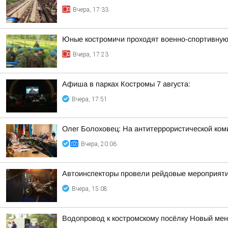
Вчера, 17:33
Юные костромичи проходят военно-спортивную 
Вчера, 17:23
Афиша в парках Костромы 7 августа:
Вчера, 17:51
Олег Болоховец: На антитеррористической ком
Вчера, 20:06
Автоинспекторы провели рейдовые мероприят
Вчера, 15:08
Водопровод к костромскому посёлку Новый ме