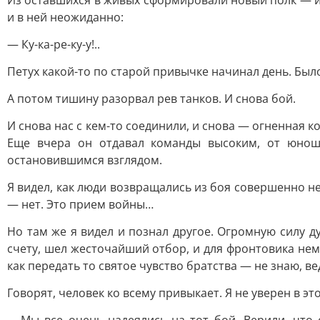
Из оставшихся в живых сформировали новый полк — и 
и в ней неожиданно:
— Ку-ка-ре-ку-у!..
Петух какой-то по старой привычке начинал день. Был
A потом тишину разорвал рев танков. И снова бой.
И снова нас с кем-то соединили, и снова — огненная
Еще вчера он отдавал команды высоким, от юнош
остановившимся взглядом.
Я видел, как люди возвращались из боя совершенно не
— нет. Это прием войны…
Ho там же я видел и познал другое. Огромную силу 
счету, шел жесточайший отбор, и для фронтовика не
как передать то святое чувство братства — не знаю, вед
Говорят, человек ко всему привыкает. Я не уверен в э