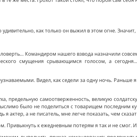
в те же места. Грохот такой стоял, что порой сам себя
о удивительно, как только он выжил в этом огне. Значи
 коловерть… Командиром нашего взвода назначили совсем
еского смущения срывающимся голосом, а сегодня…
узнаваемыми. Видел, как седели за одну ночь. Раньше я
духа, предельную самоотверженность, великую солдатс
мыслимо было не поделиться c товарищем последним кус
ь я актер, а не писатель, мне легче показать, чем сказат
том. Привыкнуть к ежедневным потерям я так и не смог. И