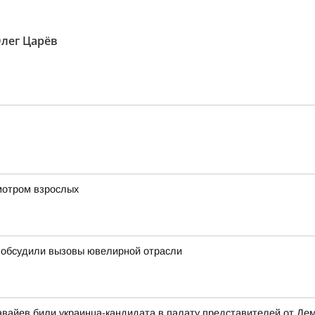
лег Царёв
мотром взрослых
с обсудили вызовы ювелирной отрасли
вайев били украинца-кандидата в палату представителей от Де