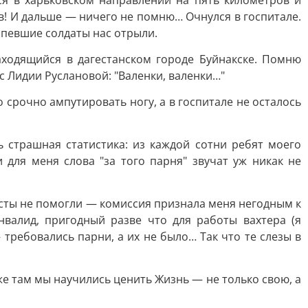
ся в харьковском направлении на пять километров и
в! И дальше — ничего не помню… Очнулся в госпитале.
оспевшие солдаты нас отрыли.
аходящийся в дагестанском городе Буйнакске. Помню
 Лидии Руслановой: "Валенки, валенки…"
 срочно ампутировать ногу, a в госпитале не осталось
 страшная статистика: из каждой сотни ребят моего
 для меня слова "за того парня" звучат уж никак не
есты не помогли — комиссия признала меня негодным к
нвалид, пригодный разве что для работы вахтера (я
требовались парни, а их не было… Так что те слезы в
же там мы научились ценить Жизнь — не только свою, a