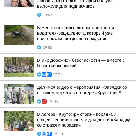
любовь', отрывок из которой она уже
выложила для подписчиков
09:58
В Нее госавтоинспекторы задержали
водителя-рецидивиста, который уже
привлекался нетрезвое вождение
09:05
В мир дорожной безопасности — вместе с
Госавтоинспекцией
12:27
Делимся видео с мероприятия «Зарядка со
стражем порядка» в лагере «КрутоЯр»!!!
12:06
В лагере «КрутоЯр» стражи порядка и
общественники провели для детей «Зарядку
со стражем порядка»
12:00