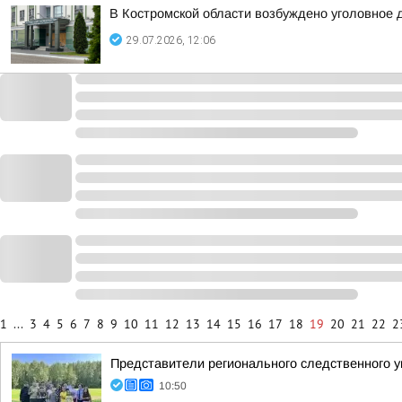
В Костромской области возбуждено уголовное 
29.07.2026, 12:06
1
...
3
4
5
6
7
8
9
10
11
12
13
14
15
16
17
18
19
20
21
22
2
Представители регионального следственного у
10:50