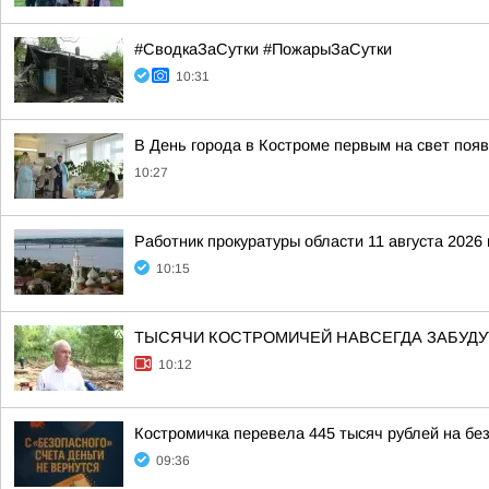
#СводкаЗаСутки #ПожарыЗаСутки
10:31
В День города в Костроме первым на свет поя
10:27
Работник прокуратуры области 11 августа 202
10:15
ТЫСЯЧИ КОСТРОМИЧЕЙ НАВСЕГДА ЗАБУДУТ
10:12
Костромичка перевела 445 тысяч рублей на бе
09:36