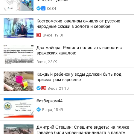
06:04
Костромские ювелиры оживляют русские
народные сказки в золоте и серебре
Вчера, 19:01
Два майора: Решили полистать новости с
вражеских каналов:
Вчера, 23:09
Каждый ребенок у воды должен быть под
присмотром взрослых
Вчера, 21:10
#избирком44
Вчера, 15:49
Дмитрий Стешин: Спешите видеть: на пляже
Гавайев били украинца-кандидата в палату