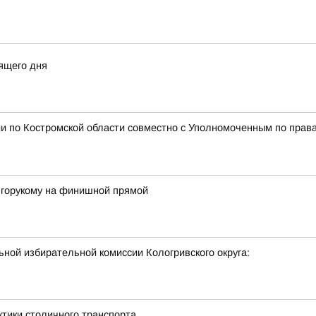
ящего дня
и по Костромской области совместно с Уполномоченным по права
лгорукому на финишной прямой
ной избирательной комиссии Кологривского округа:
ктики столичного транспорта