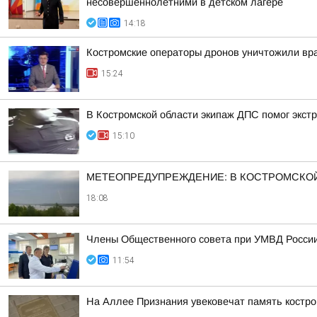
несовершеннолетними в детском лагере
14:18
Костромские операторы дронов уничтожили вр
15:24
В Костромской области экипаж ДПС помог экстр
15:10
МЕТЕОПРЕДУПРЕЖДЕНИЕ: В КОСТРОМСКОЙ
18:08
Члены Общественного совета при УМВД России 
11:54
На Аллее Признания увековечат память костр