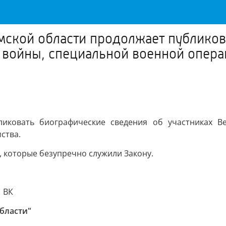
омской области продолжает публико
 войны, специальной военной операц
ликовать биографические сведения об участниках В
ства.
, которые безупречно служили Закону.
 ВК
бласти"