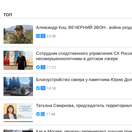
ТОП
Александр Коц: ВЕЧЕРНИЙ ЗВОН:. война уход
20:08
Сотрудник следственного управления СК Росси
несовершеннолетними в детском лагере
17:20
Благоустройство сквера у памятника Юрию До
16:36
Татьяна Смирнова, председатель территориаль
17:48
Как в Москве: регионы перенимают лучшие пра