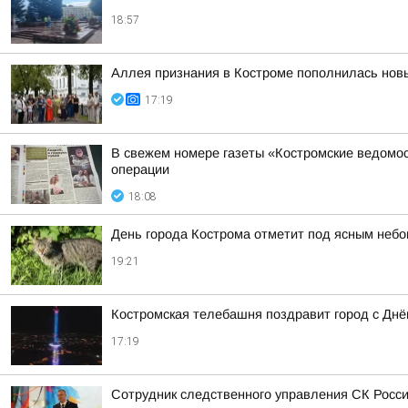
18:57
Аллея признания в Костроме пополнилась но
17:19
В свежем номере газеты «Костромские ведомос
операции
18:08
День города Кострома отметит под ясным неб
19:21
Костромская телебашня поздравит город с Дн
17:19
Сотрудник следственного управления СК Росси