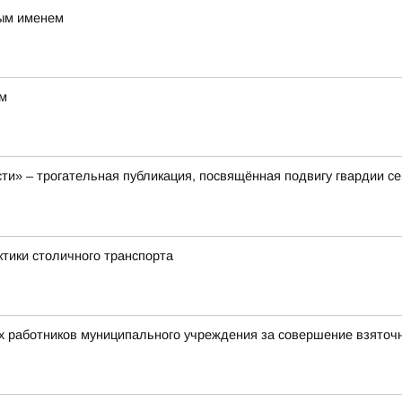
вым именем
ом
ти» – трогательная публикация, посвящённая подвигу гвардии с
ктики столичного транспорта
х работников муниципального учреждения за совершение взяточ