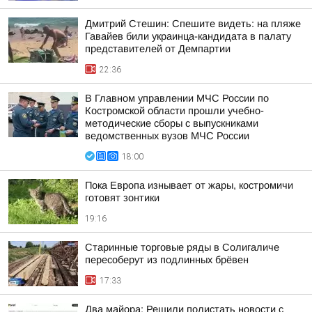
Дмитрий Стешин: Спешите видеть: на пляже
Гавайев били украинца-кандидата в палату
представителей от Демпартии
22:36
В Главном управлении МЧС России по
Костромской области прошли учебно-
методические сборы с выпускниками
ведомственных вузов МЧС России
18:00
Пока Европа изнывает от жары, костромичи
готовят зонтики
19:16
Старинные торговые ряды в Солигаличе
пересоберут из подлинных брёвен
17:33
Два майора: Решили полистать новости с