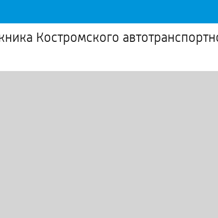
кника Костромского автотранспорт