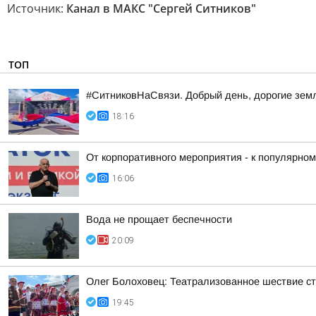
Источник:
Канал в МАКС "Сергей Ситников"
ТОП
#СитниковНаСвязи. Добрый день, дорогие зем
18:16
От корпоративного мероприятия - к популярно
16:06
Вода не прощает беспечности
20:09
Олег Болоховец: Театрализованное шествие ст
19:45