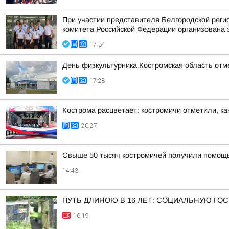
При участии представителя Белгородской рег
комитета Российской Федерации организована 
17:34
День физкультурника Костромская область отм
17:28
Кострома расцветает: костромичи отметили, ка
20:27
Свыше 50 тысяч костромичей получили помощ
14:43
ПУТЬ ДЛИНОЮ В 16 ЛЕТ: СОЦИАЛЬНУЮ ГО
16:19