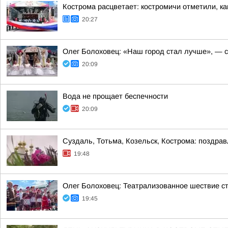
Кострома расцветает: костромичи отметили, ка
20:27
Олег Болоховец: «Наш город стал лучше», — с
20:09
Вода не прощает беспечности
20:09
Суздаль, Тотьма, Козельск, Кострома: поздра
19:48
Олег Болоховец: Театрализованное шествие с
19:45