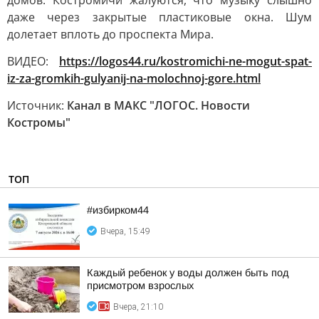
домов. Костромичи жалуются, что музыку слышно
даже через закрытые пластиковые окна. Шум
долетает вплоть до проспекта Мира.
ВИДЕО:
https://logos44.ru/kostromichi-ne-mogut-spat-
iz-za-gromkih-gulyanij-na-molochnoj-gore.html
Источник:
Канал в МАКС "ЛОГОС. Новости
Костромы"
ТОП
#избирком44
Вчера, 15:49
Каждый ребенок у воды должен быть под
присмотром взрослых
Вчера, 21:10