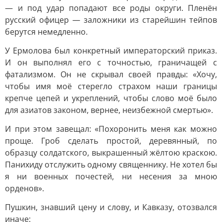
— и под удар попадают все роды округи. Пленён
русский офицер — заложники из старейшин тейпов
берутся немедленно.
У Ермолова был конкретный императорский приказ.
И он выполнял его с точностью, граничащей с
фатализмом. Он не скрывал своей правды: «Хочу,
чтобы имя моё стерегло страхом наши границы
крепче цепей и укреплений, чтобы слово моё было
для азиатов законом, вернее, неизбежной смертью».
И при этом завещал: «Похоронить меня как можно
проще. Гроб сделать простой, деревянный, по
образцу солдатского, выкрашенный жёлтою краскою.
Панихиду отслужить одному священнику. Не хотел бы
я ни военных почестей, ни несения за мною
орденов».
Пушкин, знавший цену и слову, и Кавказу, отозвался
иначе: