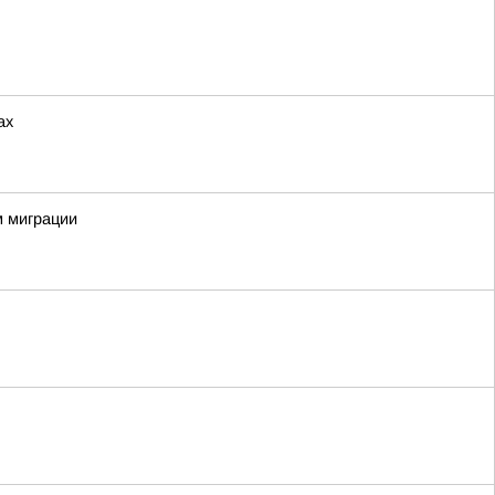
ах
м миграции