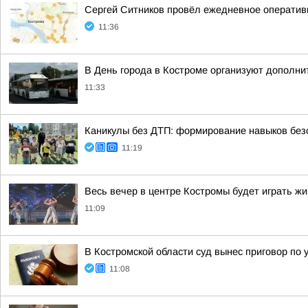
Сергей Ситников провёл ежедневное операти
11:36
В День города в Костроме организуют дополн
11:33
Каникулы без ДТП: формирование навыков безо
11:19
Весь вечер в центре Костромы будет играть ж
11:09
В Костромской области суд вынес приговор по 
11:08