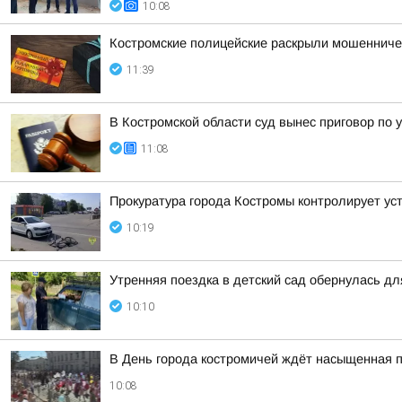
10:08
Костромские полицейские раскрыли мошенниче
11:39
В Костромской области суд вынес приговор по 
11:08
Прокуратура города Костромы контролирует ус
10:19
Утренняя поездка в детский сад обернулась д
10:10
В День города костромичей ждёт насыщенная 
10:08