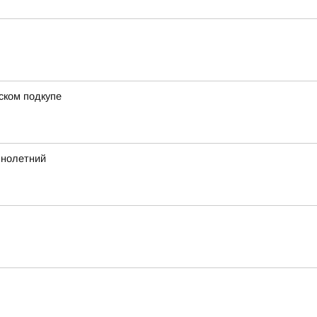
ском подкупе
ннолетний