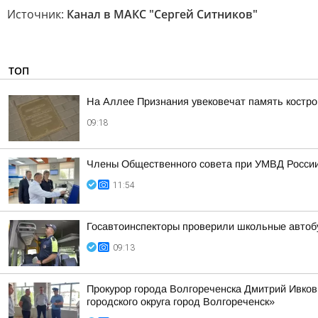
Источник:
Канал в МАКС "Сергей Ситников"
ТОП
На Аллее Признания увековечат память костр
09:18
Члены Общественного совета при УМВД России 
11:54
Госавтоинспекторы проверили школьные автоб
09:13
Прокурор города Волгореченска Дмитрий Ивко
городского округа город Волгореченск»