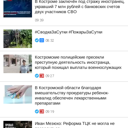
В Костроме заключён под стражу иностранец,
укравший 7 млн рублей с банковских счетов
двух участников СВО
09:39
#СводкаЗаСутки #ПожарыЗаСутки
08:32
Костромские полицейские пресекли
преступную деятельность иностранца,
который похищал выплаты военнослужащих
09:27
В Костромской области благодаря
вмешательству прокуратуры ребенок-
инвалид обеспечен лекарственными
препаратами
09:19
Иван Мезюхо: Реформа ТЦК не могла не