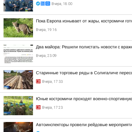
Вчера, 18:00
Пока Европа изнывает от жары, костромичи гот
Вчера, 19:16
Два майора: Решили полистать новости с враже
Вчера, 23:09
Старинные торговые ряды в Солигаличе перес
Вчера, 17:33
Юные костромичи проходят военно-спортивную 
Вчера, 17:23
Автоинспекторы провели рейдовые мероприят