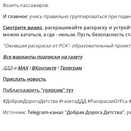
Возить пассажиров.
И главное:
учись правильно группироваться при паден
Смотрите видео
, раскрашивайте раскраску и устрой
можно кататься, а где - нельзя. Пусть безопасность 
"Ожившая раскраска от РСА"- образовательный проект
Все варианты подписки на газету
ДДД в
MAX
I
ВКонтакте
I
Телеграм
Прислать новость
Поблагодарить "
голосом" ту
т
#ДобраяДорогаДетства #газетаДДД #РаскраскиОтРса 
Источник:
Telegram-канал "Добрая Дорога Детства"
, 