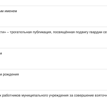
вым именем
ти» – трогательная публикация, посвящённая подвигу гвардии с
ом
ём рождения
х работников муниципального учреждения за совершение взяточ