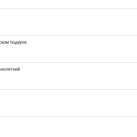
ском подкупе
ннолетний