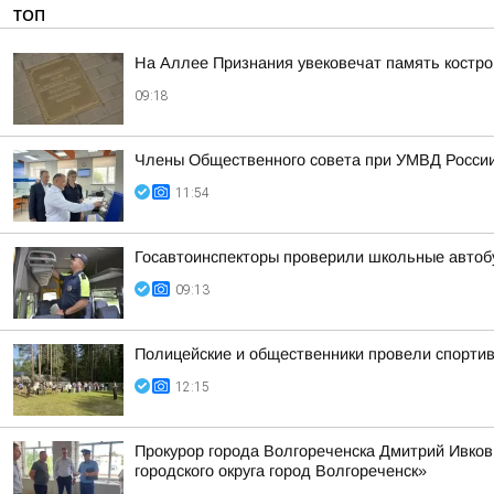
ТОП
На Аллее Признания увековечат память костр
09:18
Члены Общественного совета при УМВД России 
11:54
Госавтоинспекторы проверили школьные автоб
09:13
Полицейские и общественники провели спортив
12:15
Прокурор города Волгореченска Дмитрий Ивко
городского округа город Волгореченск»