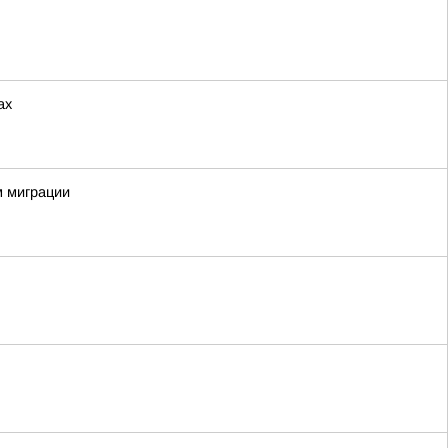
ах
м миграции