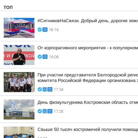
ТОП
#СитниковНаСвязи. Добрый день, дорогие зем
18:16
От корпоративного мероприятия - к популярно
16:06
При участии представителя Белгородской рег
комитета Российской Федерации организована 
17:34
День физкультурника Костромская область отм
17:28
Свыше 50 тысяч костромичей получили помощ