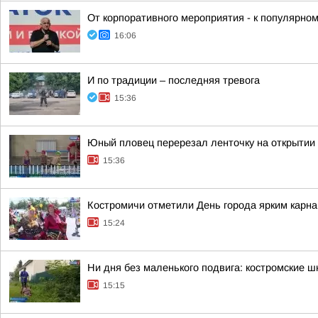
От корпоративного мероприятия - к популярно
16:06
И по традиции – последняя тревога
15:36
Юный пловец перерезал ленточку на открытии 
15:36
Костромичи отметили День города ярким кар
15:24
Ни дня без маленького подвига: костромские 
15:15