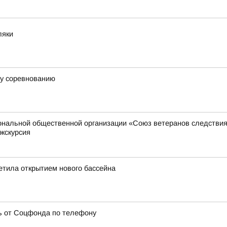
ляки
му соревнованию
иональной общественной организации «Союз ветеранов следстви
экскурсия
етила открытием нового бассейна
ь от Соцфонда по телефону