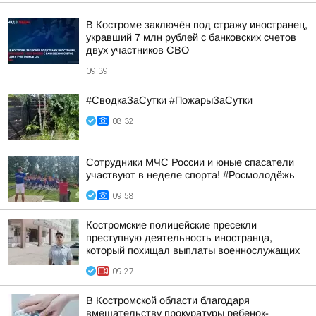
В Костроме заключён под стражу иностранец,
укравший 7 млн рублей с банковских счетов
двух участников СВО
09:39
#СводкаЗаСутки #ПожарыЗаСутки
08:32
Сотрудники МЧС России и юные спасатели
участвуют в неделе спорта! #Росмолодёжь
09:58
Костромские полицейские пресекли
преступную деятельность иностранца,
который похищал выплаты военнослужащих
09:27
В Костромской области благодаря
вмешательству прокуратуры ребенок-