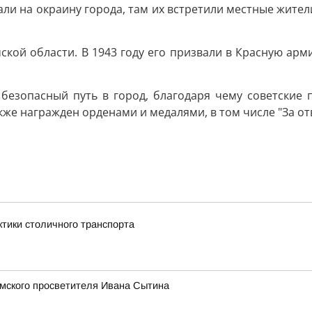
али на окраину города, там их встретили местные жители
ской области. В 1943 году его призвали в Красную арми
езопасный путь в город, благодаря чему советские 
кже награжден орденами и медалями, в том числе "За отв
ктики столичного транспорта
омского просветителя Ивана Сытина