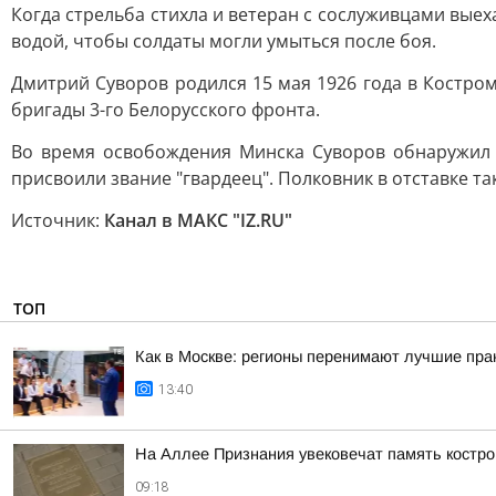
Когда стрельба стихла и ветеран с сослуживцами выех
водой, чтобы солдаты могли умыться после боя.
Дмитрий Суворов родился 15 мая 1926 года в Костром
бригады 3-го Белорусского фронта.
Во время освобождения Минска Суворов обнаружил б
присвоили звание "гвардеец". Полковник в отставке та
Источник:
Канал в МАКС "IZ.RU"
ТОП
Как в Москве: регионы перенимают лучшие пра
13:40
На Аллее Признания увековечат память костр
09:18