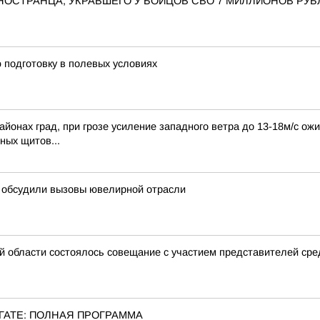
ОСТРАНЦА, УКРАВШЕГО У БОЙЦОВ СВО 7 МИЛЛИОНОВ РУБ
 подготовку в полевых условиях
йонах град, при грозе усиление западного ветра до 13-18м/с ожид
ных щитов...
с обсудили вызовы ювелирной отрасли
й области состоялось совещание с участием представителей ср
ГАТЕ: ПОЛНАЯ ПРОГРАММА