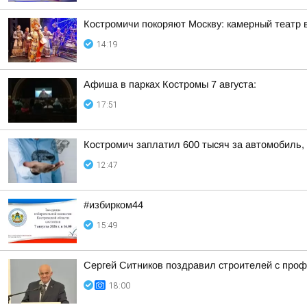
Костромичи покоряют Москву: камерный театр 
14:19
Афиша в парках Костромы 7 августа:
17:51
Костромич заплатил 600 тысяч за автомобиль, 
12:47
#избирком44
15:49
Сергей Ситников поздравил строителей с про
18:00