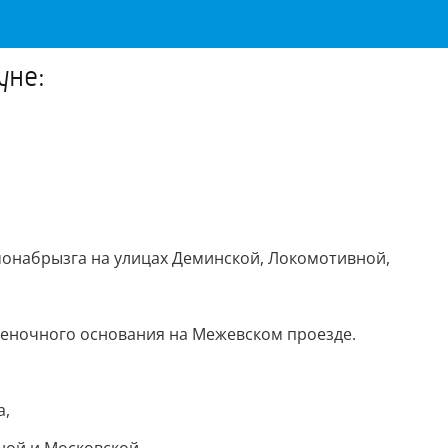
уне:
онабрызга на улицах Деминской, Локомотивной,
беночного основания на Межевском проезде.
а,