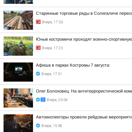
Старинные торговые ряды в Солигаличе перес
Вчера, 17:33
Юные костромичи проходят военно-спортивную 
Вчера, 17:23
Афиша в парках Костромы 7 августа:
Вчера, 17:51
Олег Болоховец: На антитеррористической ком
Вчера, 20:06
Автоинспекторы провели рейдовые мероприят
Вчера, 15:08