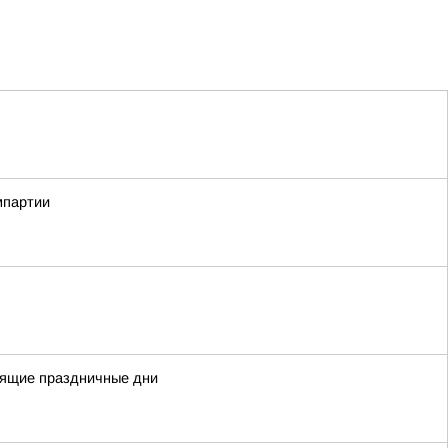
мпартии
оящие праздничные дни