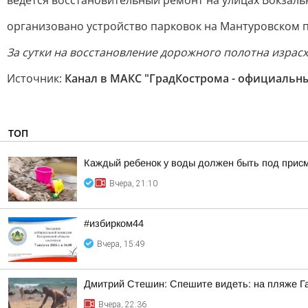
ведется восстановительный ремонт на улицах Вокзаль
организовано устройство парковок на Мантуровском п
За сутки на восстановление дорожного полотна израсх
Источник:
Канал в МАКС "ГрадКострома - официальн
ТОП
Каждый ребенок у воды должен быть под прис
Вчера, 21:10
#избирком44
Вчера, 15:49
Дмитрий Стешин: Спешите видеть: на пляже Га
Вчера, 22:36