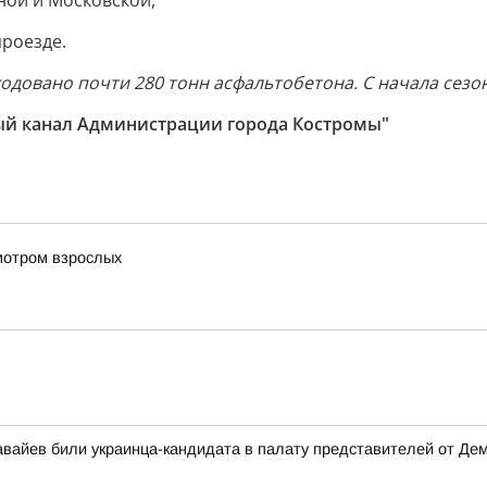
ной и Московской,
роезде.
одовано почти 280 тонн асфальтобетона. С начала сезон
ый канал Администрации города Костромы"
мотром взрослых
вайев били украинца-кандидата в палату представителей от Де