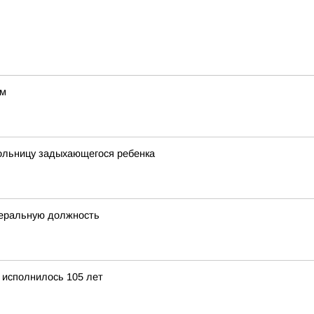
ом
больницу задыхающегося ребенка
деральную должность
 исполнилось 105 лет