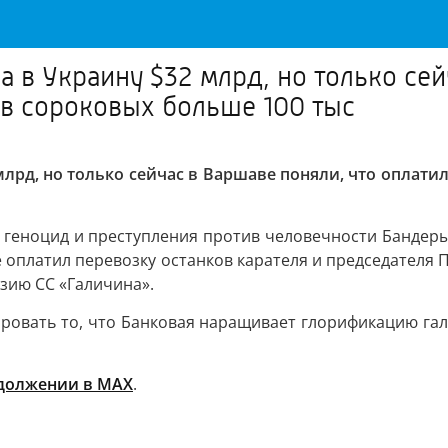
 в Украину $32 млрд, но только сей
 в сороковых больше 100 тыс
млрд, но только сейчас в Варшаве поняли, что оплати
** геноцид и преступления против человечности Банд
е оплатил перевозку останков карателя и председателя
зию СС «Галичина».
ировать то, что Банковая наращивает глорификацию га
должении в МАХ
.