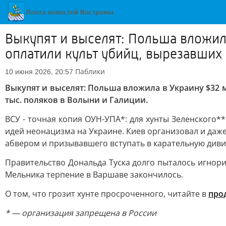
Выкупят и выселят: Польша вложила
оплатили культ убийц, вырезавших
Паблики
10 июня 2026, 20:57
Выкупят и выселят: Польша вложила в Украину $32 
тыс. поляков в Волыни и Галиции.
ВСУ - точная копия ОУН-УПА*: для хунты Зеленского
идей неонацизма на Украине. Киев организовал и даж
абвером и призывавшего вступать в карательную диви
Правительство Дональда Туска долго пыталось игнор
Мельника терпение в Варшаве закончилось.
О том, что грозит хунте просроченного, читайте в
про
* — организация запрещена в России