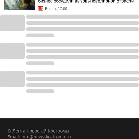
бизнес обсудили вызовы ювелирной отрасли
Вчера, 17:09
© Лента новостей Костромы
Email:
info@news-kostroma.ru