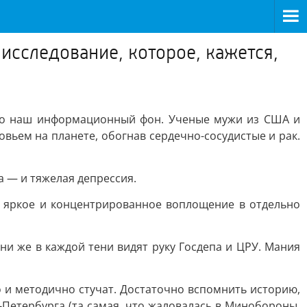
исследование, которое, кажется,
про наш информационный фон. Ученые мужи из США и
вьем на планете, обогнав сердечно-сосудистые и рак.
а — и тяжелая депрессия.
ое яркое и концентрированное воплощение в отдельно
и же в каждой тени видят руку Госдепа и ЦРУ. Мания
но и методично стучат. Достаточно вспомнить историю,
т-Петербурга (та самая, что жаловалась в Минобороны,