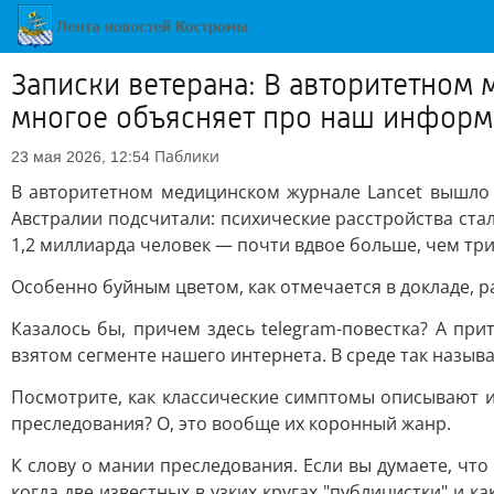
Записки ветерана: В авторитетном
многое объясняет про наш инфор
Паблики
23 мая 2026, 12:54
В авторитетном медицинском журнале Lancet вышло
Австралии подсчитали: психические расстройства ста
1,2 миллиарда человек — почти вдвое больше, чем три
Особенно буйным цветом, как отмечается в докладе, р
Казалось бы, причем здесь telegram-повестка? А пр
взятом сегменте нашего интернета. В среде так назыв
Посмотрите, как классические симптомы описывают и
преследования? О, это вообще их коронный жанр.
К слову о мании преследования. Если вы думаете, что
когда две известных в узких кругах "публицистки" и 