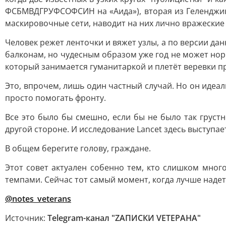
ФСБМВДГРУФСОФСИН на «Аида»), вторая из Геленджика
маскировочные сети, наводит на них лично вражеские
Человек режет ленточки и вяжет узлы, а по версии д
балконам, но чудесным образом уже год не может нор
который занимается гуманитаркой и плетёт веревки п
Это, впрочем, лишь один частный случай. Но он идеа
просто помогать фронту.
Все это было бы смешно, если бы не было так груст
другой стороне. И исследование Lancet здесь выступа
В общем берегите голову, граждане.
Этот совет актуален собенно тем, кто слишком мног
темпами. Сейчас тот самый момент, когда лучше надет
@notes_veterans
Источник:
Telegram-канал "ZАПИСКИ VЕТЕРАНА"