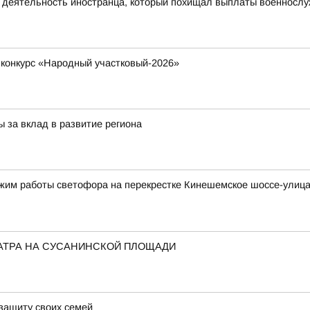
ю деятельность иностранца, который похищал выплаты военносл
 конкурс «Народный участковый-2026»
 за вклад в развитие региона
ежим работы светофора на перекрестке Кинешемское шоссе-улиц
АТРА НА СУСАНИНСКОЙ ПЛОЩАДИ
 защиту своих семей