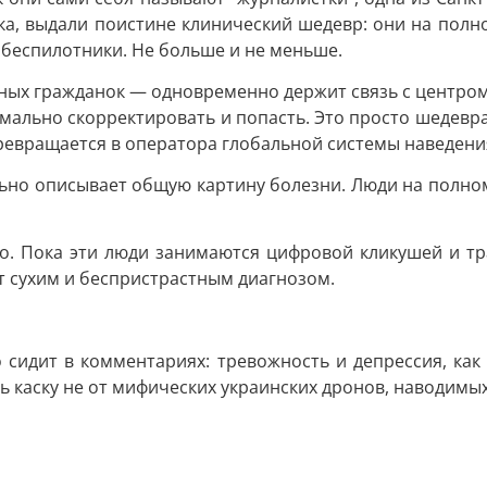
, выдали поистине клинический шедевр: они на полно
 беспилотники. Не больше и не меньше.
анных гражданок — одновременно держит связь с центром
мально скорректировать и попасть. Это просто шедевр
ревращается в оператора глобальной системы наведени
льно описывает общую картину болезни. Люди на полном
но. Пока эти люди занимаются цифровой кликушей и тр
ет сухим и беспристрастным диагнозом.
о сидит в комментариях: тревожность и депрессия, как
ь каску не от мифических украинских дронов, наводимых