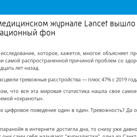
 медицинском журнале Lancet вышло 
мационный фон
 исследование, которое, кажется, многое объясняет 
ли самой распространенной причиной проблем со здоро
дцать лет назад.
асцвели тревожные расстройства — плюс 47% с 2019 год
итом, что вся эта мировая статистика нашла свое сам
аемой «охраноты».
х цифровое поведение один в один. Тревожность? Да он
 паранойя в интернете достигла дна, то снизу уже дав
как они сами себя называют "журналистки", одна из Санк