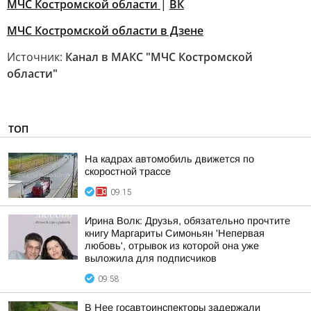
МЧС Костромской области
|
ВК
МЧС Костромской области в Дзене
Источник:
Канал в МАКС "МЧС Костромской
области"
ТОП
На кадрах автомобиль движется по
скоростной трассе
09:15
Ирина Волк: Друзья, обязательно прочтите
книгу Маргариты Симоньян 'Непервая
любовь', отрывок из которой она уже
выложила для подписчиков
09:58
В Нее госавтоинспекторы задержали