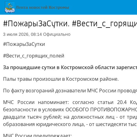
#ПожарыЗаСутки. #Вести_с_горящ
Официально
3 июля 2026, 08:14
#ПожарыЗаСутки
#Вести_с_горящих_полей
За прошедшие сутки в Костромской области зарегист
Палы травы произошли в Костромском районе.
По факту возгораний дознаватели МЧС России проводя
МЧС России напоминает: согласно статьи 20.4 К
безопасности в условиях ОСОБОГО ПРОТИВОПОЖАРНОГ
двадцати тысяч рублей; на должностных лиц - от тр
образования юридического лица, - от шестидесяти тыс
МЧС России предупреждает: