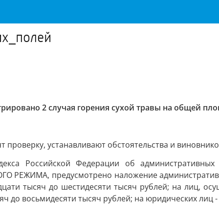
их_полей
рировано 2 случая горения сухой травы на общей площ
т проверку, устанавливают обстоятельства и виновнико
одекса Российской Федерации об административны
О РЕЖИМА, предусмотрено наложение административног
идцати тысяч до шестидесяти тысяч рублей; на лиц, о
яч до восьмидесяти тысяч рублей; на юридических лиц -