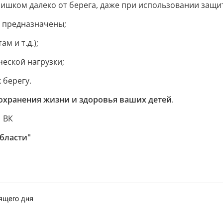
слишком далеко от берега, даже при использовании защ
о предназначены;
м и т.д.);
ческой нагрузки;
 берегу.
сохранения жизни и здоровья ваших детей
.
 ВК
бласти"
ящего дня