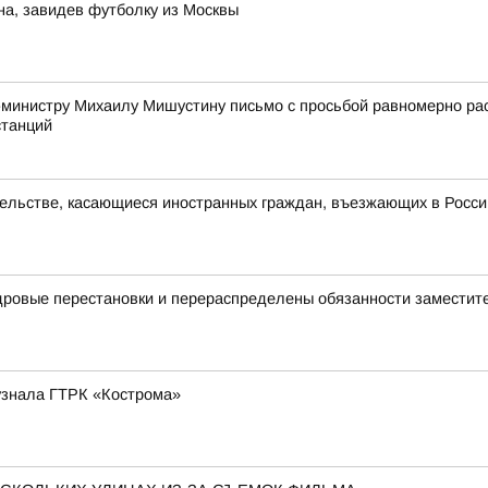
на, завидев футболку из Москвы
-министру Михаилу Мишустину письмо с просьбой равномерно р
станций
ельстве, касающиеся иностранных граждан, въезжающих в Росс
дровые перестановки и перераспределены обязанности заместит
 узнала ГТРК «Кострома»