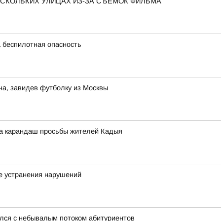
ЕСКОЛЬКИХ УЛИЦАХ ИЗ-ЗА СЪЕМОК ФИЛЬМА
 беспилотная опасность
на, завидев футболку из Москвы
а карандаш просьбы жителей Кадыя
е устранения нарушений
улся с небывалым потоком абитуриентов