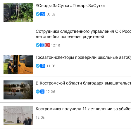
#СводкаЗаСутки #ПожарыЗаСутки
08:32
Сотрудники следственного управления СК Росс
детстве без попечения родителей
12:18
Госавтоинспекторы проверили школьные автоб
11:08
В Костромской области благодаря вмешательс
12:36
Костромичка получила 11 лет колонии за убий
12:08