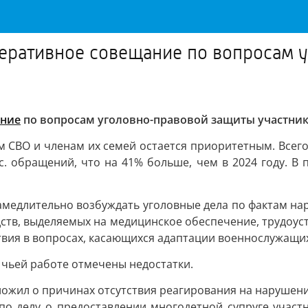
перативное совещание по вопросам 
ание
по вопросам уголовно-правовой защиты участник
м СВО и членам их семей остается приоритетным. Всего
с. обращений, что на 41% больше, чем в 2024 году. В 
амедлительно возбуждать уголовные дела по фактам нар
ств, выделяемых на медицинское обеспечение, трудоус
ствия в вопросах, касающихся адаптации военнослужащи
 чьей работе отмечены недостатки.
оложил о причинах отсутствия реагирования на нарушени
по делу о предоставлении многодетной супруге участ