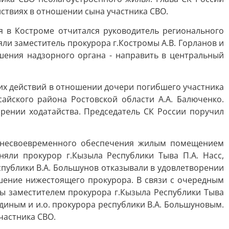
ствиях в отношении сына участника СВО.
я в Костроме отчитался руководитель регионального
яли заместитель прокурора г.Костромы А.В. Горланов и
ешения надзорного органа - направить в центральный
ких действий в отношении дочери погибшего участника
айского района Ростовской области А.А. Балюченко.
орении ходатайства. Председатель СК России поручил
ту несвоевременного обеспечения жилым помещением
няли прокурор г.Кызыла Республики Тыва П.А. Насс,
спублики В.А. Большунов отказывали в удовлетворении
шение нижестоящего прокурора. В связи с очередным
ы заместителем прокурора г.Кызыла Республики Тыва
одиным и и.о. прокурора республики В.А. Большуновым.
частника СВО.