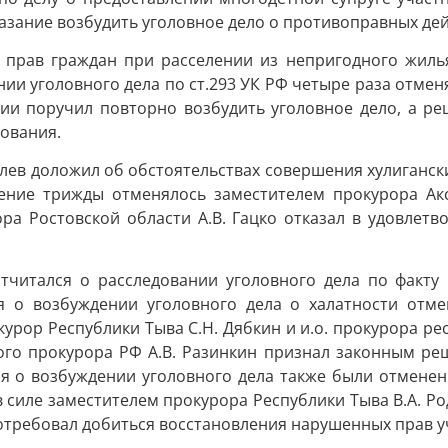
азание возбудить уголовное дело о противоправных дей
 прав граждан при расселении из непригодного жиль
ии уголовного дела по ст.293 УК РФ четыре раза отмен
сии поручил повторно возбудить уголовное дело, а р
ования.
валев доложил об обстоятельствах совершения хулиганс
ение трижды отменялось заместителем прокурора Акс
ора Ростовской области А.В. Гацко отказал в удовлетв
 отчитался о расследовании уголовного дела по фак
я о возбуждении уголовного дела о халатности отме
урор Республики Тыва С.Н. Дябкин и и.о. прокурора ре
ного прокурора РФ А.В. Разинкин признал законным ре
 о возбуждении уголовного дела также были отменен
в силе заместителем прокурора Республики Тыва В.А. Р
отребовал добиться восстановления нарушенных прав у