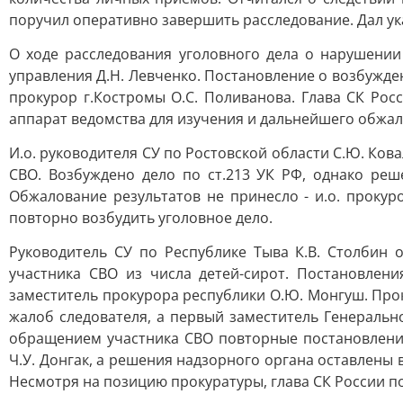
поручил оперативно завершить расследование. Дал ук
О ходе расследования уголовного дела о нарушении
управления Д.Н. Левченко. Постановление о возбужден
прокурор г.Костромы О.С. Поливанова. Глава СК Рос
аппарат ведомства для изучения и дальнейшего обжал
И.о. руководителя СУ по Ростовской области С.Ю. Ко
СВО. Возбуждено дело по ст.213 УК РФ, однако реш
Обжалование результатов не принесло - и.о. прокур
повторно возбудить уголовное дело.
Руководитель СУ по Республике Тыва К.В. Столбин
участника СВО из числа детей-сирот. Постановлени
заместитель прокурора республики О.Ю. Монгуш. Прок
жалоб следователя, а первый заместитель Генераль
обращением участника СВО повторные постановления
Ч.У. Донгак, а решения надзорного органа оставлены 
Несмотря на позицию прокуратуры, глава СК России п