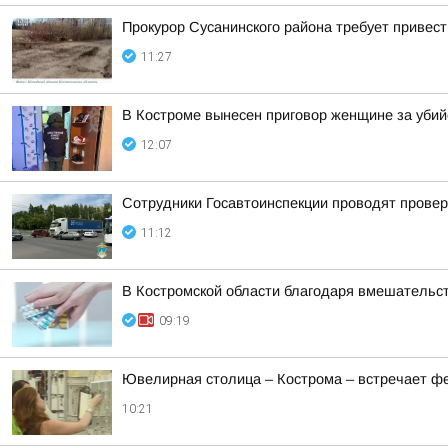
Прокурор Сусанинского района требует привес
11:27
В Костроме вынесен приговор женщине за убий
12:07
Сотрудники Госавтоинспекции проводят провер
11:12
В Костромской области благодаря вмешательс
09:19
Ювелирная столица – Кострома – встречает ф
10:21