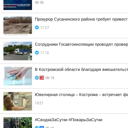
09:39
Прокурор Сусанинского района требует привес
11:27
Сотрудники Госавтоинспекции проводят провер
11:12
В Костромской области благодаря вмешательс
09:19
Ювелирная столица – Кострома – встречает ф
10:21
#СводкаЗаСутки #ПожарыЗаСутки