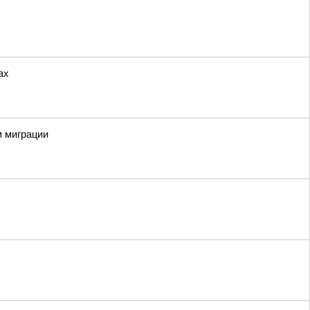
ах
м миграции