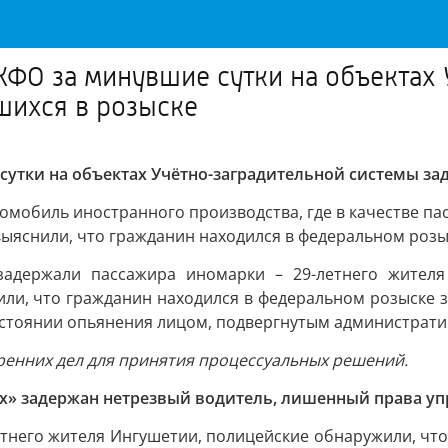
ФО за минувшие сутки на объектах
шихся в розыске
утки на объектах Учётно-заградительной системы за
мобиль иностранного производства, где в качестве пас
снили, что гражданин находился в федеральном розыск
адержали пассажира иномарки – 29-летнего жителя 
и, что гражданин находился в федеральном розыске за
состоянии опьянения лицом, подвергнутым администрат
ренних дел для принятия процессуальных решений.
х» задержан нетрезвый водитель, лишенный права уп
етнего жителя Ингушетии, полицейские обнаружили, что 