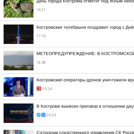
День города Кострома отметит под ясным неб
19:21
Костромская телебашня поздравит город с Дн
17:19
МЕТЕОПРЕДУПРЕЖДЕНИЕ: В КОСТРОМСКОЙ
18:08
Костромские операторы дронов уничтожили вр
15:24
В Костроме вынесен приговор в отношении дву
20:24
Сотрудник следственного управления СК Росси