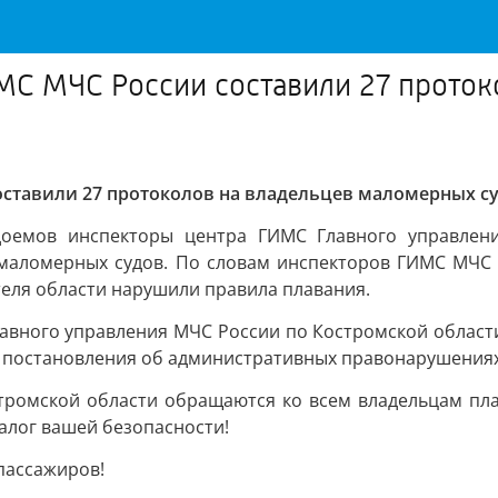
МС МЧС России составили 27 прото
оставили 27 протоколов на владельцев маломерных с
оемов инспекторы центра ГИМС Главного управлен
маломерных судов. По словам инспекторов ГИМС МЧС 
теля области нарушили правила плавания.
лавного управления МЧС России по Костромской област
ны постановления об административных правонарушениях
тромской области обращаются ко всем владельцам плав
залог вашей безопасности!
пассажиров!