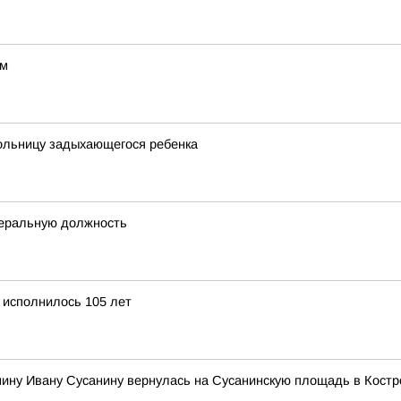
ом
больницу задыхающегося ребенка
деральную должность
 исполнилось 105 лет
нину Ивану Сусанину вернулась на Сусанинскую площадь в Кост