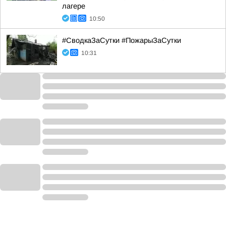
лагере
10:50
#СводкаЗаСутки #ПожарыЗаСутки
10:31