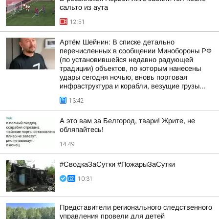
сальто из аута
12:51
Артём Шейнин: В списке детально
перечисленных в сообщении Минобороны РФ
(по установившейся недавно радующей
традиции) объектов, по которым нанесены
удары сегодня ночью, вновь портовая
инфраструктура и корабли, везущие грузы...
13:42
А это вам за Белгород, твари! Жрите, не
обляпайтесь!
14:49
#СводкаЗаСутки #ПожарыЗаСутки
10:31
Представители регионального следственного
управления провели для детей