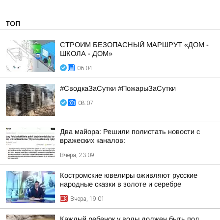
ТОП
СТРОИМ БЕЗОПАСНЫЙ МАРШРУТ «ДОМ -
ШКОЛА - ДОМ»
06:04
#СводкаЗаСутки #ПожарыЗаСутки
08:07
Два майора: Решили полистать новости с
вражеских каналов:
Вчера, 23:09
Костромские ювелиры оживляют русские
народные сказки в золоте и серебре
Вчера, 19:01
Каждый ребенок у воды должен быть под