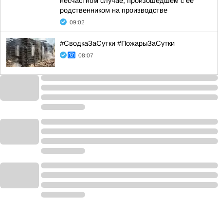
несчастном случае, произошедшем с ее
родственником на производстве
09:02
#СводкаЗаСутки #ПожарыЗаСутки
08:07