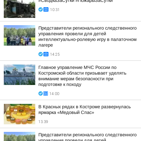
#СводкаЗаСутки #ПожарыЗаСутки
10:31
Представители регионального следственного
управления провели для детей
интеллектуально-ролевую игру в палаточном
лагере
14:25
Главное управление МЧС России по
Костромской области призывает уделять
внимание мерам безопасности при
подготовке к походу
14:00
В Красных рядах в Костроме развернулась
ярмарка «Медовый Спас»
13:39
Представители регионального следственного
управления провели для детей