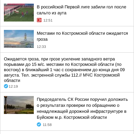
В российской Первой лиге забили гол после
сальто из аута
12:51
Местами по Костромской области ожидается
гроза
12:33
Ожидается гроза, при грозе усиление западного ветра
порывами до 15 м/с. местами по Костромской области (по
востоку) в ближайший 1 час с сохранением до конца дня 09
августа. Тел. экстренной службы 112.//
МЧС Костромской
области
12:19
Председатель СК России поручил доложить
о результатах проверки по обращению о
ненадлежащей дорожной инфраструктуре в
Буйском м.р. Костромской области
11:58