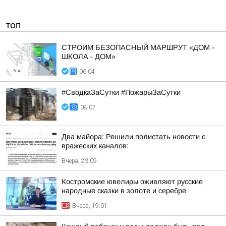
ТОП
СТРОИМ БЕЗОПАСНЫЙ МАРШРУТ «ДОМ -
ШКОЛА - ДОМ»
06:04
#СводкаЗаСутки #ПожарыЗаСутки
08:07
Два майора: Решили полистать новости с
вражеских каналов:
Вчера, 23:09
Костромские ювелиры оживляют русские
народные сказки в золоте и серебре
Вчера, 19:01