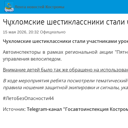
Чухломские шестиклассники стали 
Официально
15 мая 2026, 20:32
Чухломские шестиклассники стали участниками уро
Автоинспекторы в рамках региональной акции "Пят
управления велосипедом.
Внимание детей было так же обращено на использован
В ходе мероприятия ребята посмотрели тематически
правила ношения защитной экипировки и сигналы, ук
#ЛетоБезОпасности44
Источник:
Telegram-канал "Госавтоинспекция Костро