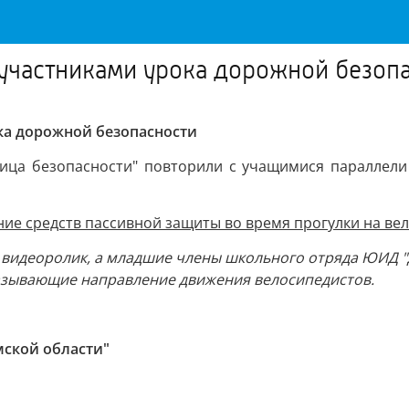
участниками урока дорожной безоп
ка дорожной безопасности
ница безопасности" повторили с учащимися параллели
ие средств пассивной защиты во время прогулки на ве
й видеоролик, а младшие члены школьного отряда ЮИД 
азывающие направление движения велосипедистов.
мской области"