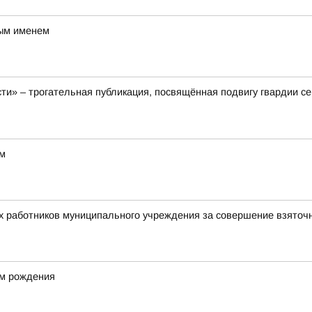
вым именем
ти» – трогательная публикация, посвящённая подвигу гвардии с
ом
х работников муниципального учреждения за совершение взяточ
ём рождения