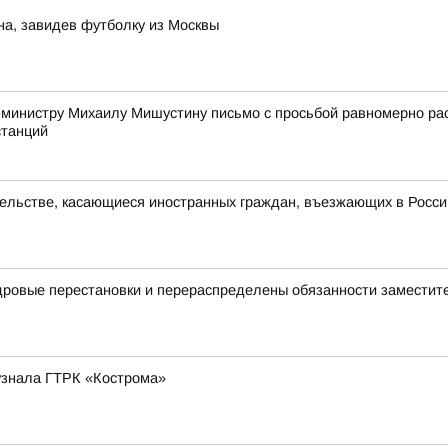
на, завидев футболку из Москвы
-министру Михаилу Мишустину письмо с просьбой равномерно р
станций
ельстве, касающиеся иностранных граждан, въезжающих в Росс
дровые перестановки и перераспределены обязанности заместит
 узнала ГТРК «Кострома»