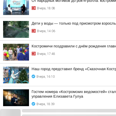
От народных мотивов до рок-н-ролла: костроми
Вчера, 18:08
Дети у воды — только под присмотром взросл
Вчера, 14:06
Костромичи поздравили с днём рождения главн
Вчера, 17:48
Наш город представил бренд «Сказочная Костр
Вчера, 16:10
Гостем номера «Костромских ведомостей» стал
управления Елизавета Гулуа
Вчера, 18:39