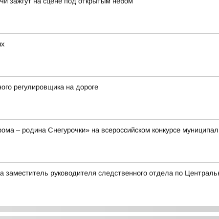
чи зажгут на сцене под открытым небом
ых
ого регулировщика на дороге
ома – родина Снегурочки» на всероссийском конкурсе муниципал
а заместитель руководителя следственного отдела по Центральн