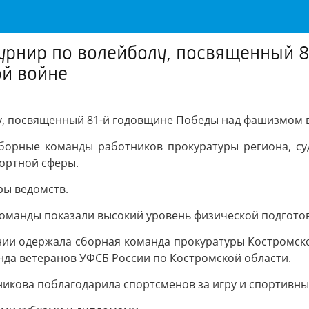
турнир по волейболу, посвященный 
й войне
лу, посвященный 81-й годовщине Победы над фашизмом 
сборные команды работников прокуратуры региона, су
портной сферы.
ры ведомств.
команды показали высокий уровень физической подготов
нии одержала сборная команда прокуратуры Костромско
анда ветеранов УФСБ России по Костромской области.
никова поблагодарила спортсменов за игру и спортивны