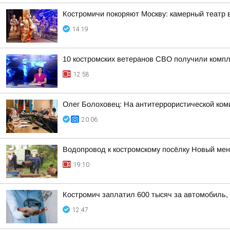
Костромичи покоряют Москву: камерный театр 
14:19
10 костромских ветеранов СВО получили комп
12:58
Олег Болоховец: На антитеррористической ком
20:06
Водопровод к костромскому посёлку Новый ме
19:10
Костромич заплатил 600 тысяч за автомобиль, 
12:47