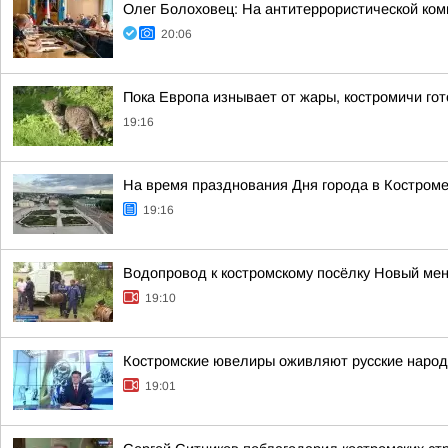
Олег Болоховец: На антитеррористической ко
20:06
Пока Европа изнывает от жары, костромичи гот
19:16
На время празднования Дня города в Костроме
19:16
Водопровод к костромскому посёлку Новый ме
19:10
Костромские ювелиры оживляют русские народн
19:01