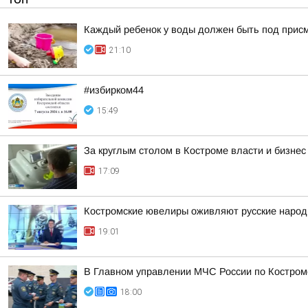
Каждый ребенок у воды должен быть под прис
21:10
#избирком44
15:49
За круглым столом в Костроме власти и бизне
17:09
Костромские ювелиры оживляют русские народн
19:01
В Главном управлении МЧС России по Костром
18:00