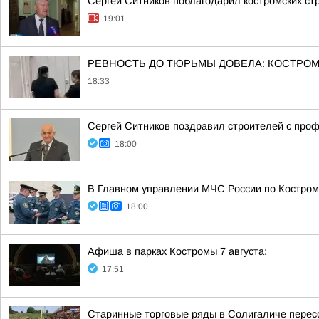
Сергей Ситников поблагодарил костромских с
19:01
РЕВНОСТЬ ДО ТЮРЬМЫ ДОВЕЛА: КОСТРОМИ
18:33
Сергей Ситников поздравил строителей с про
18:00
В Главном управлении МЧС России по Костром
18:00
Афиша в парках Костромы 7 августа:
17:51
Старинные торговые ряды в Солигаличе перес