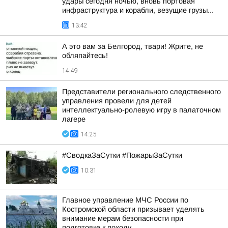
удары сегодня ночью, вновь портовая
инфраструктура и корабли, везущие грузы...
13:42
А это вам за Белгород, твари! Жрите, не
обляпайтесь!
14:49
Представители регионального следственного
управления провели для детей
интеллектуально-ролевую игру в палаточном
лагере
14:25
#СводкаЗаСутки #ПожарыЗаСутки
10:31
Главное управление МЧС России по
Костромской области призывает уделять
внимание мерам безопасности при
подготовке к походу