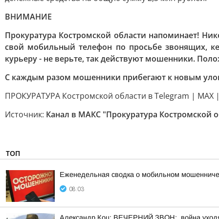
ВНИМАНИЕ
Прокуратура Костромской области напоминает! Ник
свой мобильный телефон по просьбе звонящих, ке
курьеру - не верьте, так действуют мошенники. Пол
С каждым разом мошенники прибегают к новым улов
ПРОКУРАТУРА Костромской области в Telegram | MAX |
Источник:
Канал в МАКС "Прокуратура Костромской о
ТОП
Еженедельная сводка о мобильном мошенничест
08:03
Александр Коц: ВЕЧЕРНИЙ ЗВОН:. война уход